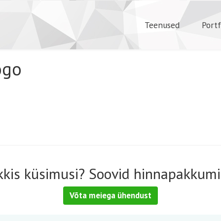
Teenused
Portf
ogo
kkis küsimusi? Soovid hinnapakkumi
Võta meiega ühendust