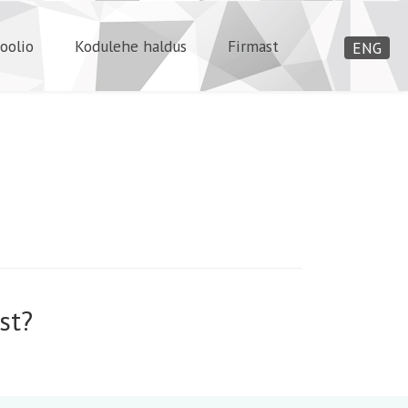
oolio
Kodulehe haldus
Firmast
ENG
st?