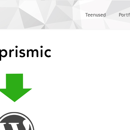
Teenused
Portf