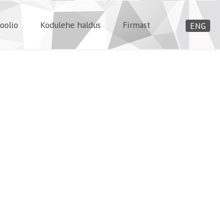
oolio
Kodulehe haldus
Firmast
ENG