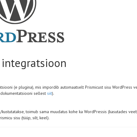
 integratsioon
tsiooni (e plugina), mis impordib automaatselt Prismicust sisu WordPress v
u dokumentatsiooni sellest
siit
).
kse/kustutatakse, toimub sama muudatus kohe ka WordPressis (kasutades veeb
micu sisu (tüüp, silt, keel).