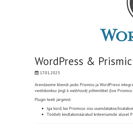
WordPress & Prismic
17.01.2025
Arendasime kliendi jaoks Prismicu ja WordPressi integra
veebikonksu (ingl k
webhook
) põhimõttel (loe Prismic
Plugin teeb järgmist:
Iga kord, kui Prismicus sisu uuendatakse/lisata
Töötleb kindlaksmääratud kriteeriumide alusel Pris