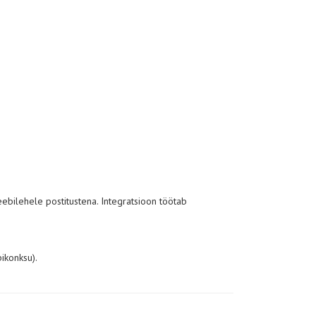
eebilehele postitustena. Integratsioon töötab
ikonksu).