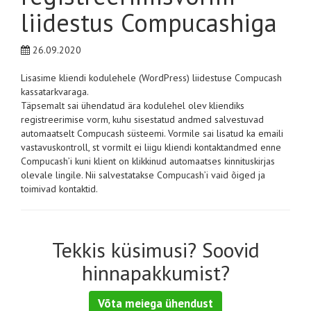
liidestus Compucashiga
26.09.2020
Lisasime kliendi kodulehele (WordPress) liidestuse Compucash
kassatarkvaraga.
Täpsemalt sai ühendatud ära kodulehel olev kliendiks
registreerimise vorm, kuhu sisestatud andmed salvestuvad
automaatselt Compucash süsteemi. Vormile sai lisatud ka emaili
vastavuskontroll, st vormilt ei liigu kliendi kontaktandmed enne
Compucash’i kuni klient on klikkinud automaatses kinnituskirjas
olevale lingile. Nii salvestatakse Compucash’i vaid õiged ja
toimivad kontaktid.
Tekkis küsimusi? Soovid
hinnapakkumist?
Võta meiega ühendust