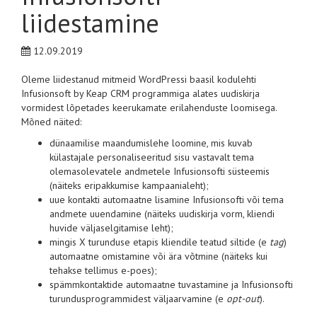
liidestamine
12.09.2019
Oleme liidestanud mitmeid WordPressi baasil kodulehti
Infusionsoft by Keap CRM programmiga alates uudiskirja
vormidest lõpetades keerukamate erilahenduste loomisega.
Mõned näited:
dünaamilise maandumislehe loomine, mis kuvab
külastajale personaliseeritud sisu vastavalt tema
olemasolevatele andmetele Infusionsofti süsteemis
(näiteks eripakkumise kampaanialeht);
uue kontakti automaatne lisamine Infusionsofti või tema
andmete uuendamine (näiteks uudiskirja vorm, kliendi
huvide väljaselgitamise leht);
mingis X turunduse etapis kliendile teatud siltide (e
tag
)
automaatne omistamine või ära võtmine (näiteks kui
tehakse tellimus e-poes);
spämmkontaktide automaatne tuvastamine ja Infusionsofti
turundusprogrammidest väljaarvamine (e
opt-out
).