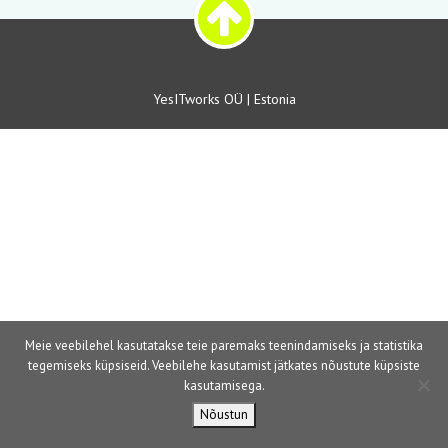
YesITworks OÜ | Estonia
Meie veebilehel kasutatakse teie paremaks teenindamiseks ja statistika
tegemiseks küpsiseid. Veebilehe kasutamist jätkates nõustute küpsiste
kasutamisega.
Nõustun