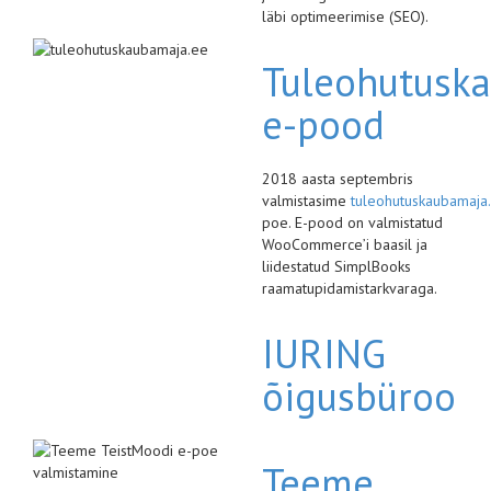
läbi optimeerimise (SEO).
Tuleohutusk
e-pood
2018 aasta septembris
valmistasime
tuleohutuskaubamaja
poe. E-pood on valmistatud
WooCommerce’i baasil ja
liidestatud SimplBooks
raamatupidamistarkvaraga.
IURING
õigusbüroo
Teeme