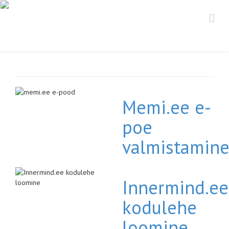
Memi.ee e-
poe
valmistamin
Innermind.ee
kodulehe
loomine