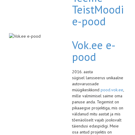
TeistMoodi
e-pood
Vok.ee e-
pood
2016. aasta
sügisel lansseerus unikaalne
autovaruosade
müügikeskkond
pood.vok.ee
,
mille valmimisel saime oma
panuse anda. Tegemist on
pikaaegse projektiga, mis on
väldanud mitu aastat ja mis
tõenäoliselt vajab jooksvalt
täiendusi edaspidigi. Meie
osa antud projektis on