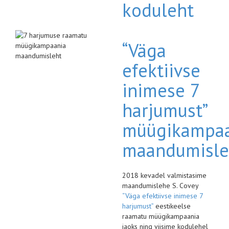
koduleht
“Väga
efektiivse
inimese 7
harjumust”
müügikampaa
maandumisle
2018 kevadel valmistasime
maandumislehe S. Covey
“Väga efektiivse inimese 7
harjumust”
eestikeelse
raamatu müügikampaania
jaoks ning viisime kodulehel