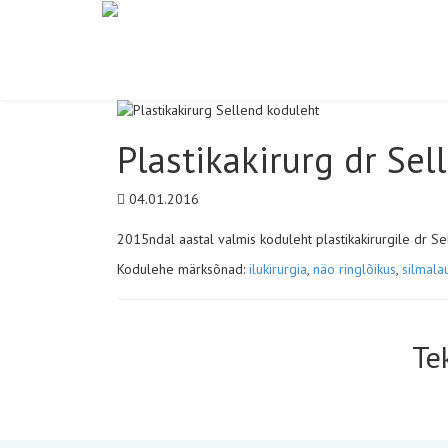
Plastikakirurg dr Sel
04.01.2016
2015ndal aastal valmis koduleht plastikakirurgile dr S
Kodulehe märksõnad:
ilukirurgia
,
näo ringlõikus
,
silmala
Te