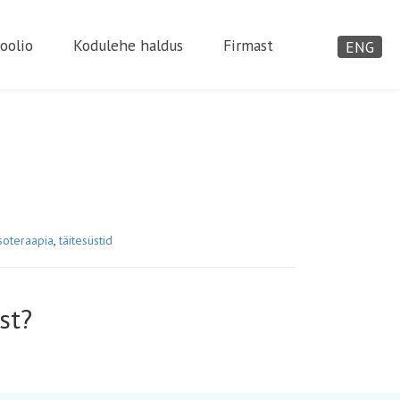
oolio
Kodulehe haldus
Firmast
ENG
oteraapia
,
täitesüstid
st?