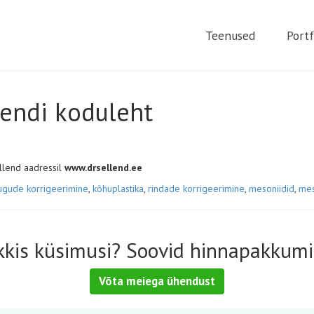
Teenused
Portf
lendi koduleht
ellend aadressil
www.drsellend.ee
ugude korrigeerimine
,
kõhuplastika
,
rindade korrigeerimine
,
mesoniidid
,
mes
kkis küsimusi? Soovid hinnapakkumi
Võta meiega ühendust