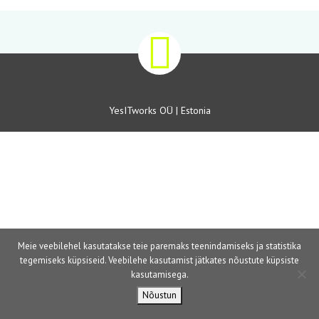
YesITworks OÜ | Estonia
Meie veebilehel kasutatakse teie paremaks teenindamiseks ja statistika
tegemiseks küpsiseid. Veebilehe kasutamist jätkates nõustute küpsiste
kasutamisega.
Nõustun