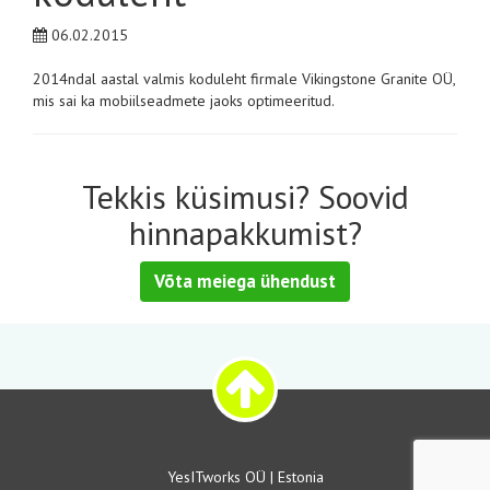
06.02.2015
2014ndal aastal valmis koduleht firmale Vikingstone Granite OÜ,
mis sai ka mobiilseadmete jaoks optimeeritud.
Tekkis küsimusi? Soovid
hinnapakkumist?
Võta meiega ühendust
YesITworks OÜ | Estonia