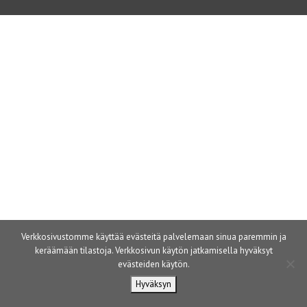
Verkkosivustomme käyttää evästeitä palvelemaan sinua paremmin ja
keräämään tilastoja. Verkkosivun käytön jatkamisella hyväksyt
evästeiden käytön.
Hyväksyn